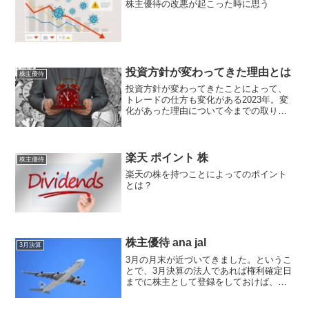
株主優待の改悪が起こった時に思う
投資方針が変わってきた理由とは
株主優待
投資方針が変わってきたことによって、
トレードの仕方も変化がある2023年。変
化があった理由について今までの取り組
み方の違いなども。
楽天 ポイント 株
株主優待
楽天の株を持つことによってのポイント
とは？
株主優待 ana jal
3月決算
3月の月末が近づいてきました。というこ
とで、3月決算の法人であれば権利確定日
までに株主として登録をしておけば、株
主優待を受け取る権利が付与されます
ね。今年は、3月27日（金）です。私はま