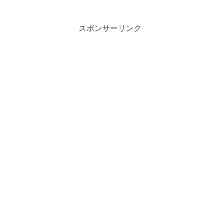
だ株主優待のタダ取りをしたことないの
で、今回はせっかく...
スポンサーリンク